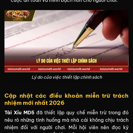
cược an toàn và minh bạch hơn cho người chơi.
Lý do của việc thiết lập chính sách
Cập nhật các điều khoản miễn trừ trách
nhiệm mới nhất 2026
Tài Xỉu MD5
đã thiết lập quy chế miễn trừ trong đó
nêu rõ những tình huống mà nhà cái không chịu trách
nhiệm đối với người chơi. Mỗi hội viên nên đọc kỹ