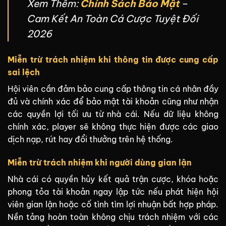
Xem Thêm:
Chính Sách Bảo Mật
–
Cam Kết An Toàn Cá Cược Tuyệt Đối
2026
Miễn trừ trách nhiệm khi thông tin được cung cấp
sai lệch
Hội viên cần đảm bảo cung cấp thông tin cá nhân đầy
đủ và chính xác để bảo mật tài khoản cũng như nhận
các quyền lợi tối ưu từ nhà cái. Nếu dữ liệu không
chính xác, player sẽ không thực hiện được các giao
dịch nạp, rút hay đổi thưởng trên hệ thống.
Miễn trừ trách nhiệm khi người dùng gian lận
Nhà cái có quyền hủy kết quả trận cược, khóa hoặc
phong tỏa tài khoản ngay lập tức nếu phát hiện hội
viên gian lận hoặc cố tình tìm lợi nhuận bất hợp pháp.
Nền tảng hoàn toàn không chịu trách nhiệm với các