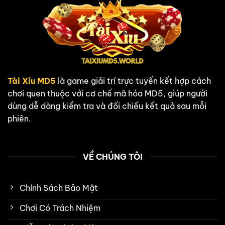
Tài Xỉu MD5
là game giải trí trực tuyến kết hợp cách
chơi quen thuộc với cơ chế mã hóa MD5, giúp người
dùng dễ dàng kiểm tra và đối chiếu kết quả sau mỗi
phiên.
VỀ CHÚNG TÔI
Chính Sách Bảo Mật
Chơi Có Trách Nhiệm