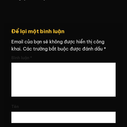
Để lại một bình luận
Email của bạn sẽ không được hiển thị công
khai.
Các trường bắt buộc được đánh dấu
*
Bình luận
*
Tên