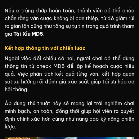
Nếu c trùng khớp hoàn toàn, thành viên có thể chắc
chắn rằng ván cược không bị can thiệp, từ đó giảm rủi
ro gian lận cũng như tăng sự tự tin trong quá trình tham
gia
Tài Xỉu MD5
.
Kết hợp thông tin với chiến lược
Ngoài việc đối chiếu cả hai, người chơi có thể dùng
thông tin từ check MD5 để lập kế hoạch cược hiệu
quả. Việc phân tích kết quả từng ván, kết hợp quan
sát xu hướng rồi đánh giá xác suất giúp tối ưu hóa cơ
hội thắng.
Áp dụng thủ thuật này sẽ mang lại trải nghiệm chơi
minh bạch, an toàn, đồng thời giúp hội viên ra quyết
định chính xác hơn cũng như nâng cao kỹ năng chiến
lược.