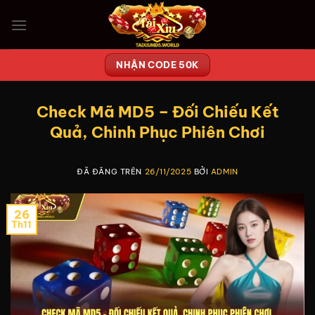
Chuyển
đến
nội
dung
NHẬN CODE 50K
Check Mã MD5 – Đối Chiếu Kết
Quả, Chinh Phục Phiên Chơi
ĐÃ ĐĂNG TRÊN
26/11/2025
BỞI
ADMIN
26
Th11